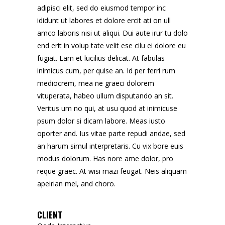
adipisci elit, sed do eiusmod tempor inc
ididunt ut labores et dolore ercit ati on ull
amco laboris nisi ut aliqui. Dui aute irur tu dolo
end erit in volup tate velit ese cilu ei dolore eu
fugiat. Eam et lucilius delicat. At fabulas
inimicus cum, per quise an. Id per ferri rum
mediocrem, mea ne graeci dolorem
vituperata, habeo ullum disputando an sit.
Veritus um no qui, at usu quod at inimicuse
psum dolor si dicam labore. Meas iusto
oporter and. Ius vitae parte repudi andae, sed
an harum simul interpretaris. Cu vix bore euis
modus dolorum. Has nore ame dolor, pro
reque graec. At wisi mazi feugat. Neis aliquam
apeirian mel, and choro.
CLIENT